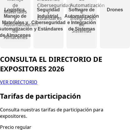
Logística,
Seguridad
Software de
Drones
Manejo de
Industrial,
Automatización
Materiales y
Ciberseguridad
e Integración
Automatización
y Estándares
de Sistemas
de Almacenes
CONSULTA EL DIRECTORIO DE
EXPOSITORES 2026
VER DIRECTORIO
Tarifas de participación
Consulta nuestras tarifas de participación para
expositores.
Precio regular