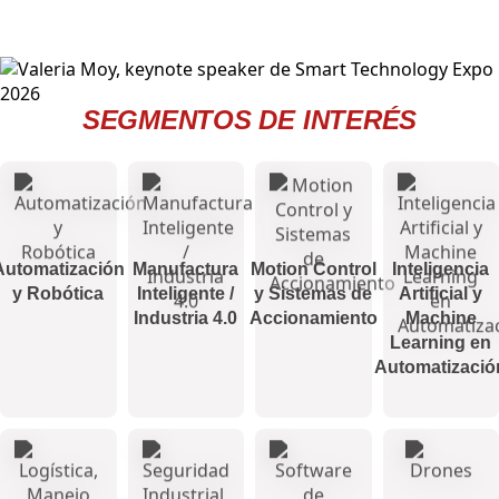
SEGMENTOS DE INTERÉS
Automatización
Manufactura
Motion Control
Inteligencia
y Robótica
Inteligente /
y Sistemas de
Artificial y
Industria 4.0
Accionamiento
Machine
Learning en
Automatizació