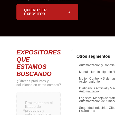
QUIERO SER
EXPOSITOR
EXPOSITORES
Otros segmentos
QUE
ESTAMOS
Automatización y Robótic
BUSCANDO
Manufactura Inteligente / 
Motion Control y Sistema
¿Ofreces productos y
Accionamiento
soluciones en estos campos?
Inteligencia Artificial y 
Automatización
Logística, Manejo de Mate
Automatización de Almac
Próximamente el
listado de
Seguridad Industrial, Cib
productos y
Estándares
soluciones para