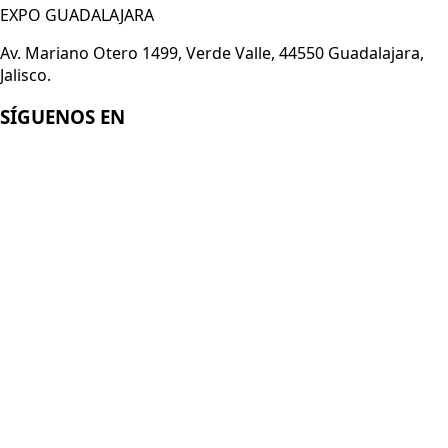
EXPO GUADALAJARA
Av. Mariano Otero 1499, Verde Valle, 44550 Guadalajara,
Jalisco.
SÍGUENOS EN
Enlaces
Acerca de Smart Technology Expo
Registro 2026
Conviértete en expositor
Aviso de Privacidad
© 2026
Italian German Exhibition Company Mexico
Organizado por