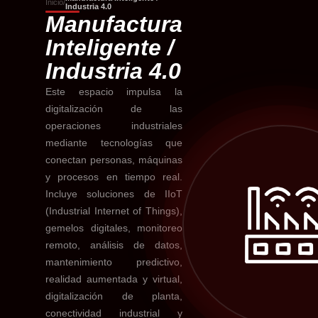
Inicio
/
Industria 4.0
Manufactura
Inteligente /
Industria 4.0
Este espacio impulsa la
digitalización de las
operaciones industriales
mediante tecnologías que
conectan personas, máquinas
y procesos en tiempo real.
Incluye soluciones de IIoT
(Industrial Internet of Things),
gemelos digitales, monitoreo
remoto, análisis de datos,
mantenimiento predictivo,
realidad aumentada y virtual,
digitalización de planta,
conectividad industrial y