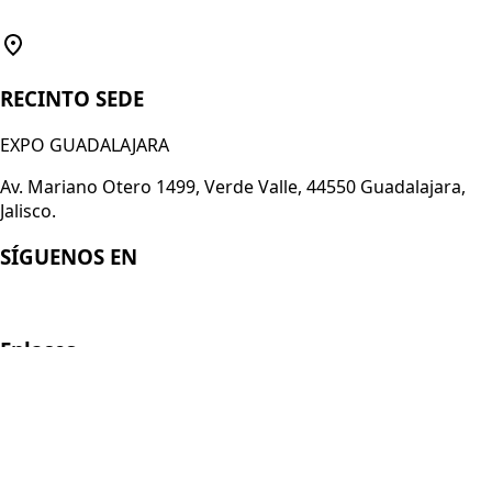
RECINTO SEDE
EXPO GUADALAJARA
Av. Mariano Otero 1499, Verde Valle, 44550 Guadalajara,
Jalisco.
SÍGUENOS EN
Enlaces
Acerca de Smart Technology Expo
Registro 2026
Conviértete en expositor
Aviso de Privacidad