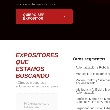
procesos de manufactura.
QUIERO SER
EXPOSITOR
EXPOSITORES
Otros segmentos
QUE
ESTAMOS
Automatización y Robótic
BUSCANDO
Manufactura Inteligente / 
Motion Control y Sistema
¿Ofreces productos y
Accionamiento
soluciones en estos campos?
Inteligencia Artificial y 
Automatización
Logística, Manejo de Mate
Automatización de Almac
Próximamente el
listado de
Seguridad Industrial, Cib