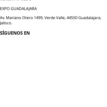
EXPO GUADALAJARA
Av. Mariano Otero 1499, Verde Valle, 44550 Guadalajara,
Jalisco.
SÍGUENOS EN
Enlaces
Acerca de Smart Technology Expo
Registro 2026
Conviértete en expositor
Aviso de Privacidad
© 2026
Italian German Exhibition Company Mexico
Organizado por