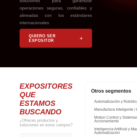
soluciones para garantizar
operaciones seguras, confiables y
alineadas con los estándares
internacionales.
QUIERO SER
EXPOSITOR
EXPOSITORES
Otros segmentos
QUE
ESTAMOS
Automatización y Robótic
BUSCANDO
Manufactura Inteligente / 
Motion Control y Sistema
¿Ofreces productos y
Accionamiento
soluciones en estos campos?
Inteligencia Artificial y 
Automatización