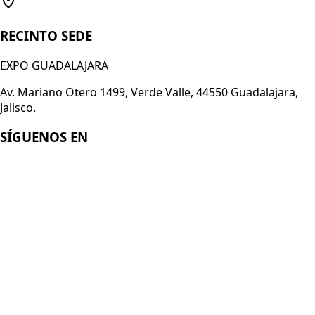
RECINTO SEDE
EXPO GUADALAJARA
Av. Mariano Otero 1499, Verde Valle, 44550 Guadalajara,
Jalisco.
SÍGUENOS EN
Enlaces
Acerca de Smart Technology Expo
Registro 2026
Conviértete en expositor
Aviso de Privacidad
© 2026
Italian German Exhibition Company Mexico