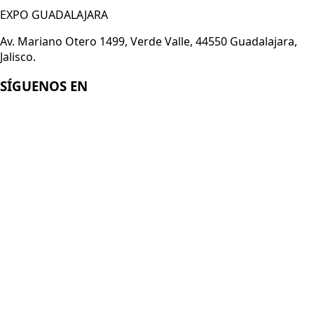
EXPO GUADALAJARA
Av. Mariano Otero 1499, Verde Valle, 44550 Guadalajara,
Jalisco.
SÍGUENOS EN
Enlaces
Acerca de Smart Technology Expo
Registro 2026
Conviértete en expositor
Aviso de Privacidad
© 2026
Italian German Exhibition Company Mexico
Organizado por