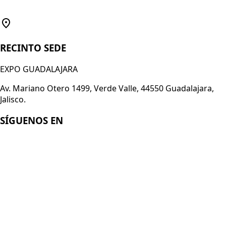
RECINTO SEDE
EXPO GUADALAJARA
Av. Mariano Otero 1499, Verde Valle, 44550 Guadalajara,
Jalisco.
SÍGUENOS EN
Enlaces
Acerca de Smart Technology Expo
Registro 2026
Conviértete en expositor
Aviso de Privacidad