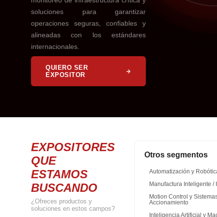
monitoreo de infraestructura crítica y
soluciones para garantizar
operaciones seguras, confiables y
alineadas con los estándares
internacionales.
QUIERO SER
EXPOSITOR
EXPOSITORES
Otros segmentos
QUE
ESTAMOS
Automatización y Robótic
BUSCANDO
Manufactura Inteligente / 
Motion Control y Sistema
¿Ofreces productos y
Accionamiento
soluciones en estos campos?
Inteligencia Artificial y 