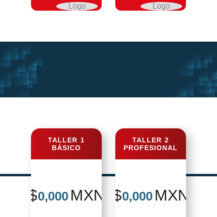
Logo
Logo
NO PIERDAS
LA
TALLER 1
TALLER 2
BÁSICO
PROFESIONAL
OPORTUNIDAD
de ser parte del evento ...
$
MXN
$
MXN
0,000
0,000